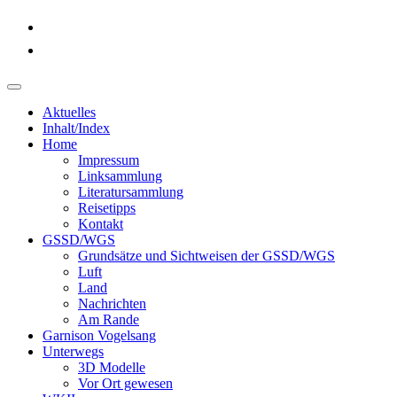
Aktuelles
Inhalt/Index
Home
Impressum
Linksammlung
Literatursammlung
Reisetipps
Kontakt
GSSD/WGS
Grundsätze und Sichtweisen der GSSD/WGS
Luft
Land
Nachrichten
Am Rande
Garnison Vogelsang
Unterwegs
3D Modelle
Vor Ort gewesen