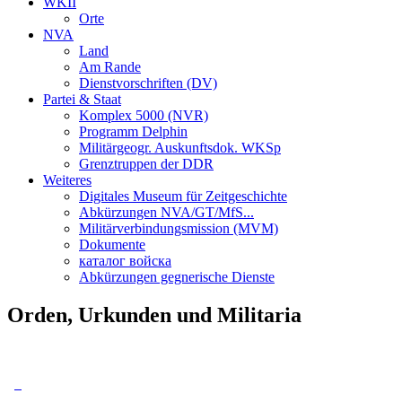
WKII
Orte
NVA
Land
Am Rande
Dienstvorschriften (DV)
Partei & Staat
Komplex 5000 (NVR)
Programm Delphin
Militärgeogr. Auskunftsdok. WKSp
Grenztruppen der DDR
Weiteres
Digitales Museum für Zeitgeschichte
Abkürzungen NVA/GT/MfS...
Militärverbindungsmission (MVM)
Dokumente
каталог войска
Abkürzungen gegnerische Dienste
Orden, Urkunden und Militaria