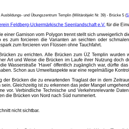
usbildungs- und Übungszentrum Templin (Militärobjekt Nr. 39) - Brücke 5 (
5
erein Feldberg-Uckermärkische Seenlandschaft e.V.
für die Ein
de einer Garnison vom Polygon trennt stellt sich unweigerlich 
es zum forcieren die Varianten an seichten oder schmalen S
gspark zum forcieren von Flüssen ohne Tauchfahrt.
Brücken zu errichten. Alle Brücken zum ÜZ Templin wurden wah
cher Art und Weise die Brücken im Laufe ihrer Nutzung doch d
Da die Wasserstraße 'Havel' öffentlich zugänglich war, dürfte 
haben. Schon aus Umweltaspekte war eine regelmäßige Kontroll
ng der Brücken die zu erwartenden Traglast der in dem Zeitr
n sein. Gleichzeitig ist zu erkennen das jeder Mangel umgehend
e vor. Verbindliche Technische und Verkehrsrelevante Daten (
haben die Brücken von Nord nach Süd nummeriert.
nitt nicht sichtbar.