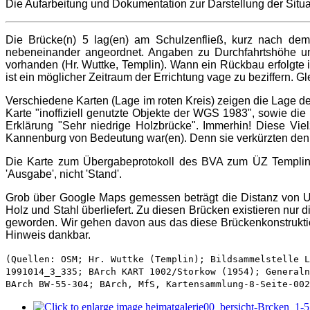
Die Aufarbeitung und Dokumentation zur Darstellung der Situa
Die Brücke(n) 5 lag(en) am Schulzenfließ, kurz nach de
nebeneinander angeordnet. Angaben zu Durchfahrtshöhe und
vorhanden (Hr. Wuttke, Templin). Wann ein Rückbau erfolgte i
ist ein möglicher Zeitraum der Errichtung vage zu beziffern. Gl
Verschiedene Karten (Lage im roten Kreis) zeigen die Lage de
Karte "inoffiziell genutzte Objekte der WGS 1983", sowie die
Erklärung "Sehr niedrige Holzbrücke". Immerhin! Diese Vie
Kannenburg von Bedeutung war(en). Denn sie verkürzten den 
Die Karte zum Übergabeprotokoll des BVA zum ÜZ Templin (
'Ausgabe', nicht 'Stand'.
Grob über Google Maps gemessen beträgt die Distanz von Ufer
Holz und Stahl überliefert. Zu diesen Brücken existieren nur 
geworden. Wir gehen davon aus das diese Brückenkonstruktion 
Hinweis dankbar.
(Quellen: OSM; Hr. Wuttke (Templin); Bildsammelstelle 
1991014_3_335; BArch KART 1002/Storkow (1954); Generaln
BArch BW-55-304; BArch, MfS, Kartensammlung-8-Seite-00