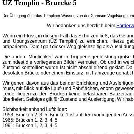
ÜZ Templin - Bruecke 5
Der Übergang über das Templiner Wasser, von der Garnison Vogelsang zum A
Wir bedanken uns herzlich beim
Förderv
Wenn ein Fluss, in diesem Fall das Schulzenfließ, das Gelän
und Übungszentrum (ÜZ Templin) zu erreichen. Hierzu gab 
präparieren. Damit galt dieser Weg gleichzeitig als Ausbildun
Die andere Möglichkeit war in Truppeneigenleistung große 
zumindest die vorliegenden Bilder vermuten. Ob und in wel
Zustand kontrolliert wurde ist nicht abschließend geklärt. 
desolaten Brücke oder einem Einsturz mit Fahrzeuge gehabt 
Wir gehen davon aus das bei der Errichtung und Ausfertigu
muss, mit Blick auf die Lauf- und Fahrflächen, enorm gewese
Leider liegen zu den Brücken keine belastbaren Bauzeiträum
überliefert. Selbiges gilt für Zustand und Ausfertigung. Wir 
Sichtbarkeit anhand Luftbilder:
1953: Brücken 2, 3, 5. Brücke 1 ist auf dem vorliegenden Aussch
1965: Brücken 1, 2, 3, 4, 5
1991: Brücken 1, 2, 3, 4, 5