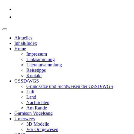
Aktuelles
Inhalt/Index
Home
Impressum
Linksammlung
Literatursammlung
Reisetipps
Kontakt
GSSD/WGS
Grundsätze und Sichtweisen der GSSD/WGS
Luft
Land
Nachrichten
Am Rande
Garnison Vogelsang
Unterwegs
3D Modelle
Vor Ort gewesen