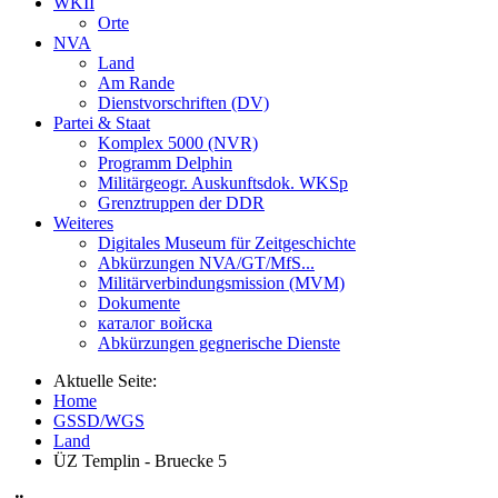
WKII
Orte
NVA
Land
Am Rande
Dienstvorschriften (DV)
Partei & Staat
Komplex 5000 (NVR)
Programm Delphin
Militärgeogr. Auskunftsdok. WKSp
Grenztruppen der DDR
Weiteres
Digitales Museum für Zeitgeschichte
Abkürzungen NVA/GT/MfS...
Militärverbindungsmission (MVM)
Dokumente
каталог войска
Abkürzungen gegnerische Dienste
Aktuelle Seite:
Home
GSSD/WGS
Land
ÜZ Templin - Bruecke 5