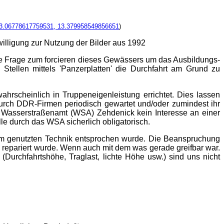
3.06778617759531, 13.379958549856651
)
willigung zur Nutzung der Bilder aus 1992
die Frage zum forcieren dieses Gewässers um das Ausbildungs-
tellen mittels 'Panzerplatten' die Durchfahrt am Grund zu
rscheinlich in Truppeneigenleistung errichtet. Dies lassen
urch DDR-Firmen periodisch gewartet und/oder zumindest ihr
das Wasserstraßenamt (WSA) Zehdenick kein Interesse an einer
e durch das WSA sicherlich obligatorisch.
aum genutzten Technik entsprochen wurde. Die Beanspruchung
 repariert wurde. Wenn auch mit dem was gerade greifbar war.
Durchfahrtshöhe, Traglast, lichte Höhe usw.) sind uns nicht