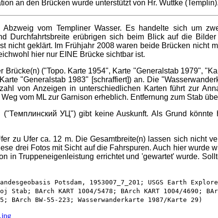
tion an den Brücken wurde unterstützt von Hr. Wuttke (Templin)
m Abzweig vom Templiner Wasser. Es handelte sich um zwe
 Durchfahrtsbreite erübrigen sich beim Blick auf die Bild
st nicht geklärt. Im Frühjahr 2008 waren beide Brücken nicht 
eichwohl hier nur EINE Brücke sichtbar ist.
r Brücke(n) ("Topo. Karte 1954", Karte "Generalstab 1979", "Ka
 Karte "Generalstab 1983" [schraffiert]) an. Die "Wasserwander
lzahl von Anzeigen in unterschiedlichen Karten führt zur An
Weg vom ML zur Garnison erheblich. Entfernung zum Stab über
"Темплинский УЦ") gibt keine Auskunft. Als Grund könnte hie
 zu Ufer ca. 12 m. Die Gesamtbreite(n) lassen sich nicht ver
diese drei Fotos mit Sicht auf die Fahrspuren. Auch hier wurde 
in Truppeneigenleistung errichtet und 'gewartet' wurde. Sollte
Landesgeobasis Potsdam, 1953007_7_201; USGS Earth Explor
oj Stab; BArch KART 1004/5478; BArch KART 1004/4690; BAr
25; BArch BW-55-223; Wasserwanderkarte 1987/Karte 29)