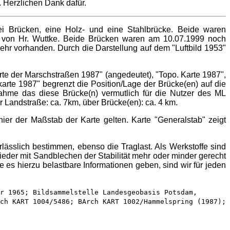
. Herzlichen Dank dafür.
i Brücken, eine Holz- und eine Stahlbrücke. Beide waren
er von Hr. Wuttke. Beide Brücken waren am 10.07.1999 noch
mehr vorhanden. Durch die Darstellung auf dem "Luftbild 1953"
rte der Marschstraßen 1987" (angedeutet), "Topo. Karte 1987",
karte 1987" begrenzt die Position/Lage der Brücke(en) auf die
nahme das diese Brücke(n) vermutlich für die Nutzer des ML
 Landstraße: ca. 7km, über Brücke(en): ca. 4 km.
r der Maßstab der Karte gelten. Karte "Generalstab" zeigt
lässlich bestimmen, ebenso die Traglast. Als Werkstoffe sind
wieder mit Sandblechen der Stabilität mehr oder minder gerecht
 es hierzu belastbare Informationen geben, sind wir für jeden
er 1965;
Bildsammelstelle Landesgeobasis Potsdam,
ch KART 1004/5486; BArch KART 1002/Hammelspring (1987);