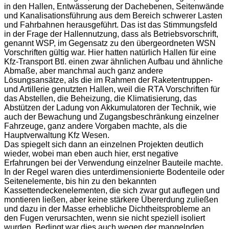
in den Hallen, Entwässerung der Dachebenen, Seitenwände
und Kanalisationsführung aus dem Bereich schwerer Lasten
und Fahrbahnen herausgeführt. Das ist das Stimmungsfeld
in der Frage der Hallennutzung, dass als Betriebsvorschrift,
genannt WSP, im Gegensatz zu den übergeordneten WSN
Vorschriften gültig war. Hier hatten natürlich Hallen für eine
Kfz-Transport Btl. einen zwar ähnlichen Aufbau und ähnliche
Abmaße, aber manchmal auch ganz andere
Lösungsansätze, als die im Rahmen der Raketentruppen-
und Artillerie genutzten Hallen, weil die RTA Vorschriften für
das Abstellen, die Beheizung, die Klimatisierung, das
Abstützen der Ladung von Akkumulatoren der Technik, wie
auch der Bewachung und Zugangsbeschränkung einzelner
Fahrzeuge, ganz andere Vorgaben machte, als die
Hauptverwaltung Kfz Wesen.
Das spiegelt sich dann an einzelnen Projekten deutlich
wieder, wobei man eben auch hier, erst negative
Erfahrungen bei der Verwendung einzelner Bauteile machte.
In der Regel waren dies unterdimensionierte Bodenteile oder
Seitenelemente, bis hin zu den bekannten
Kassettendeckenelementen, die sich zwar gut auflegen und
montieren ließen, aber keine stärkere Übererdung zuließen
und dazu in der Masse erhebliche Dichtheitsprobleme an
den Fugen verursachten, wenn sie nicht speziell isoliert
wurden. Bedingt war dies auch wegen der mangelnden