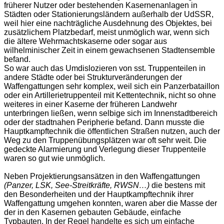
früherer Nutzer oder bestehenden Kasernenanlagen in
Städten oder Stationierungsländern außerhalb der UdSSR,
weil hier eine nachträgliche Ausdehnung des Objektes, bei
zusätzlichem Platzbedarf, meist unmöglich war, wenn sich
die ältere Wehrmachtskaserne oder sogar aus
wilhelminischer Zeit in einem gewachsenen Stadtensemble
befand.
So war auch das Umdislozieren von sst. Truppenteilen in
andere Städte oder bei Strukturveränderungen der
Waffengattungen sehr komplex, weil sich ein Panzerbataillon
oder ein Artillerietruppenteil mit Kettentechnik, nicht so ohne
weiteres in einer Kaserne der früheren Landwehr
unterbringen ließen, wenn selbige sich im Innenstadtbereich
oder der stadtnahen Peripherie befand. Dann musste die
Hauptkampftechnik die öffentlichen Straßen nutzen, auch der
Weg zu den Truppenübungsplätzen war oft sehr weit. Die
gedeckte Alarmierung und Verlegung dieser Truppenteile
waren so gut wie unmöglich.
Neben Projektierungsansätzen in den Waffengattungen
(Panzer, LSK, See-Streitkräfte, RWSN…)
die bestens mit
den Besonderheiten und der Hauptkampftechnik ihrer
Waffengattung umgehen konnten, waren aber die Masse der
der in den Kasernen gebauten Gebäude, einfache
Typbauten. In der Regel handelte es sich um einfache