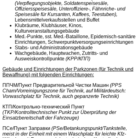
(Verpflegungsobjekte, Soldatenspeisesäle,
Offiziersspeisesäle, Unteroffiziere-, Fähnriche- und
Speisesäle für Kursanten, Kaffees, Teestuben),
Lebensmittelverkaufsstellen und Buffet
Klubräume, Klubhäuser, Kinos,
Kulturveranstaltungsgebäude
Med.-Punkte, sst. Med.-Bataillone, Epidemisch-sanitäre
Einrichtungen, Schwerpunktversorgungseinrichtungen
Stabs- und Administrationsgebäude
Wachgebäude, Hauptwachen, Zutritts- und
Ausweiskontrollpunkte
(KPP/КПП)
Gebäude und Einrichtungen der Parkzonen (für Technik und
Bewaffnung) mit folgenden Einrichtungen:
ППЧМ/Пункт Предварительной Чистки Машин
(PPS
Cham/Vorreinigungszone für Technik, auf Militärdeutsch:
Vorwaschplatz für Technik, auch gepanzerte Technik)
КТП/Контрольно-технический Пункт
(TKP/Kontrolltechnischer Punkt zur Überprüfung der
Einsatzbereitschaft der Fahrzeuge)
ПСе/Пункт Заправки
(PSe/Betankungspunkt/Tankstelle,
meist in der Einheit mit einem Waschplatz für leichte Kfz-