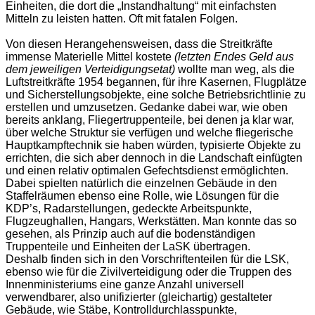
Einheiten, die dort die „Instandhaltung“ mit einfachsten
Mitteln zu leisten hatten. Oft mit fatalen Folgen.
Von diesen Herangehensweisen, dass die Streitkräfte
immense Materielle Mittel kostete
(letzten Endes Geld aus
dem jeweiligen Verteidigungsetat)
wollte man weg, als die
Luftstreitkräfte 1954 begannen, für ihre Kasernen, Flugplätze
und Sicherstellungsobjekte, eine solche Betriebsrichtlinie zu
erstellen und umzusetzen. Gedanke dabei war, wie oben
bereits anklang, Fliegertruppenteile, bei denen ja klar war,
über welche Struktur sie verfügen und welche fliegerische
Hauptkampftechnik sie haben würden, typisierte Objekte zu
errichten, die sich aber dennoch in die Landschaft einfügten
und einen relativ optimalen Gefechtsdienst ermöglichten.
Dabei spielten natürlich die einzelnen Gebäude in den
Staffelräumen ebenso eine Rolle, wie Lösungen für die
KDP’s, Radarstellungen, gedeckte Arbeitspunkte,
Flugzeughallen, Hangars, Werkstätten. Man konnte das so
gesehen, als Prinzip auch auf die bodenständigen
Truppenteile und Einheiten der LaSK übertragen.
Deshalb finden sich in den Vorschriftenteilen für die LSK,
ebenso wie für die Zivilverteidigung oder die Truppen des
Innenministeriums eine ganze Anzahl universell
verwendbarer, also unifizierter (gleichartig) gestalteter
Gebäude, wie Stäbe, Kontrolldurchlasspunkte,