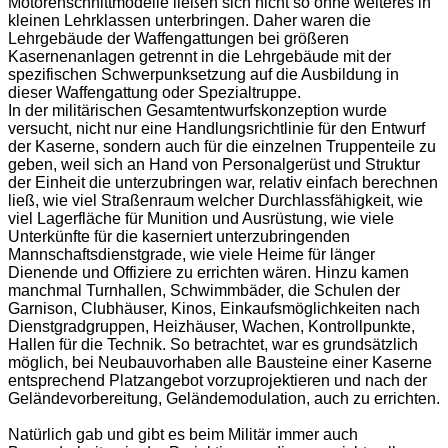
Motorenschnittmodelle ließen sich nicht so ohne weiteres in
kleinen Lehrklassen unterbringen. Daher waren die
Lehrgebäude der Waffengattungen bei größeren
Kasernenanlagen getrennt in die Lehrgebäude mit der
spezifischen Schwerpunksetzung auf die Ausbildung in
dieser Waffengattung oder Spezialtruppe.
In der militärischen Gesamtentwurfskonzeption wurde
versucht, nicht nur eine Handlungsrichtlinie für den Entwurf
der Kaserne, sondern auch für die einzelnen Truppenteile zu
geben, weil sich an Hand von Personalgerüst und Struktur
der Einheit die unterzubringen war, relativ einfach berechnen
ließ, wie viel Straßenraum welcher Durchlassfähigkeit, wie
viel Lagerfläche für Munition und Ausrüstung, wie viele
Unterkünfte für die kaserniert unterzubringenden
Mannschaftsdienstgrade, wie viele Heime für länger
Dienende und Offiziere zu errichten wären. Hinzu kamen
manchmal Turnhallen, Schwimmbäder, die Schulen der
Garnison, Clubhäuser, Kinos, Einkaufsmöglichkeiten nach
Dienstgradgruppen, Heizhäuser, Wachen, Kontrollpunkte,
Hallen für die Technik. So betrachtet, war es grundsätzlich
möglich, bei Neubauvorhaben alle Bausteine einer Kaserne
entsprechend Platzangebot vorzuprojektieren und nach der
Geländevorbereitung, Geländemodulation, auch zu errichten.
Natürlich gab und gibt es beim Militär immer auch