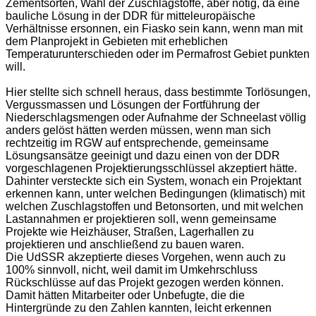
Zementsorten, Wahl der Zuschlagstoffe, aber nötig, da eine
bauliche Lösung in der DDR für mitteleuropäische
Verhältnisse ersonnen, ein Fiasko sein kann, wenn man mit
dem Planprojekt in Gebieten mit erheblichen
Temperaturunterschieden oder im Permafrost Gebiet punkten
will.
Hier stellte sich schnell heraus, dass bestimmte Torlösungen,
Vergussmassen und Lösungen der Fortführung der
Niederschlagsmengen oder Aufnahme der Schneelast völlig
anders gelöst hätten werden müssen, wenn man sich
rechtzeitig im RGW auf entsprechende, gemeinsame
Lösungsansätze geeinigt und dazu einen von der DDR
vorgeschlagenen Projektierungsschlüssel akzeptiert hätte.
Dahinter versteckte sich ein System, wonach ein Projektant
erkennen kann, unter welchen Bedingungen (klimatisch) mit
welchen Zuschlagstoffen und Betonsorten, und mit welchen
Lastannahmen er projektieren soll, wenn gemeinsame
Projekte wie Heizhäuser, Straßen, Lagerhallen zu
projektieren und anschließend zu bauen waren.
Die UdSSR akzeptierte dieses Vorgehen, wenn auch zu
100% sinnvoll, nicht, weil damit im Umkehrschluss
Rückschlüsse auf das Projekt gezogen werden können.
Damit hätten Mitarbeiter oder Unbefugte, die die
Hintergründe zu den Zahlen kannten, leicht erkennen