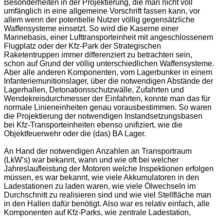
Besonderheiten in der Projektierung, die man nicht voll
umfänglich in eine allgemeine Vorschrift fassen kann, vor
allem wenn der potentielle Nutzer völlig gegensätzliche
Waffensysteme einsetzt. So wird die Kaserne einer
Marinebasis, einer Lufttransporteinheit mit angeschlossenem
Flugplatz oder der Kfz-Park der Strategischen
Raketentruppen immer differenziert zu betrachten sein,
schon auf Grund der völlig unterschiedlichen Waffensysteme.
Aber alle anderen Komponenten, vom Lagerbunker in einem
Infanteriemunitionslager, über die notwendigen Abstände der
Lagerhallen, Detonationsschutzwälle, Zufahrten und
Wendekreisdurchmesser der Einfahrten, konnte man das für
normale Linieneinheiten genau vorausbestimmen. So waren
die Projektierung der notwendigen Instandsetzungsbasen
bei Kfz-Transporteinheiten ebenso unifiziert, wie die
Objektfeuerwehr oder die (das) BA Lager.
An Hand der notwendigen Anzahlen an Transportraum
(LkW’s) war bekannt, wann und wie oft bei welcher
Jahreslaufleistung der Motoren welche Inspektionen erfolgen
müssen, es war bekannt, wie viele Akkumulatoren in den
Ladestationen zu laden waren, wie viele Ölwechseln im
Durchschnitt zu realisieren sind und wie viel Stellfläche man
in den Hallen dafür benötigt. Also war es relativ einfach, alle
Komponenten auf Kfz-Parks, wie zentrale Ladestation,