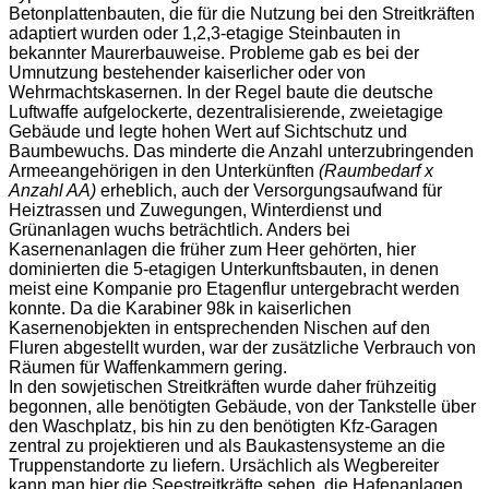
Betonplattenbauten, die für die Nutzung bei den Streitkräften
adaptiert wurden oder 1,2,3-etagige Steinbauten in
bekannter Maurerbauweise. Probleme gab es bei der
Umnutzung bestehender kaiserlicher oder von
Wehrmachtskasernen. In der Regel baute die deutsche
Luftwaffe aufgelockerte, dezentralisierende, zweietagige
Gebäude und legte hohen Wert auf Sichtschutz und
Baumbewuchs. Das minderte die Anzahl unterzubringenden
Armeeangehörigen in den Unterkünften
(Raumbedarf x
Anzahl AA)
erheblich, auch der Versorgungsaufwand für
Heiztrassen und Zuwegungen, Winterdienst und
Grünanlagen wuchs beträchtlich. Anders bei
Kasernenanlagen die früher zum Heer gehörten, hier
dominierten die 5-etagigen Unterkunftsbauten, in denen
meist eine Kompanie pro Etagenflur untergebracht werden
konnte. Da die Karabiner 98k in kaiserlichen
Kasernenobjekten in entsprechenden Nischen auf den
Fluren abgestellt wurden, war der zusätzliche Verbrauch von
Räumen für Waffenkammern gering.
In den sowjetischen Streitkräften wurde daher frühzeitig
begonnen, alle benötigten Gebäude, von der Tankstelle über
den Waschplatz, bis hin zu den benötigten Kfz-Garagen
zentral zu projektieren und als Baukastensysteme an die
Truppenstandorte zu liefern. Ursächlich als Wegbereiter
kann man hier die Seestreitkräfte sehen, die Hafenanlagen,