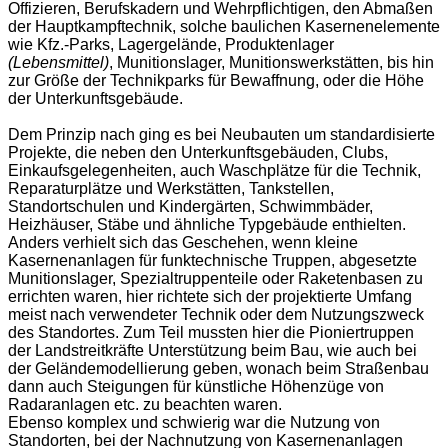
Offizieren, Berufskadern und Wehrpflichtigen, den Abmaßen
der Hauptkampftechnik, solche baulichen Kasernenelemente
wie Kfz.-Parks, Lagergelände, Produktenlager
(Lebensmittel)
, Munitionslager, Munitionswerkstätten, bis hin
zur Größe der Technikparks für Bewaffnung, oder die Höhe
der Unterkunftsgebäude.
Dem Prinzip nach ging es bei Neubauten um standardisierte
Projekte, die neben den Unterkunftsgebäuden, Clubs,
Einkaufsgelegenheiten, auch Waschplätze für die Technik,
Reparaturplätze und Werkstätten, Tankstellen,
Standortschulen und Kindergärten, Schwimmbäder,
Heizhäuser, Stäbe und ähnliche Typgebäude enthielten.
Anders verhielt sich das Geschehen, wenn kleine
Kasernenanlagen für funktechnische Truppen, abgesetzte
Munitionslager, Spezialtruppenteile oder Raketenbasen zu
errichten waren, hier richtete sich der projektierte Umfang
meist nach verwendeter Technik oder dem Nutzungszweck
des Standortes. Zum Teil mussten hier die Pioniertruppen
der Landstreitkräfte Unterstützung beim Bau, wie auch bei
der Geländemodellierung geben, wonach beim Straßenbau
dann auch Steigungen für künstliche Höhenzüge von
Radaranlagen etc. zu beachten waren.
Ebenso komplex und schwierig war die Nutzung von
Standorten, bei der Nachnutzung von Kasernenanlagen