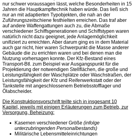
nur schwer voraussagen lässt, welche Besonderheiten in 15
Jahren die Hauptkampftechnik haben würde. Das ließ sich
nur an mit adaptierten Typobjekten, die nah an der
Zuführungszeitschiene festhielten erreichen. Das traf aber
auf andere Waffengattungen auch zu, die Abmaße
verschiedener Schiffsgenerationen und Schiffstypen waren
natürlich nicht dazu geeignet, jede Anlagemöglichkeit
unifiziert zu erreichten. Aber darum ging es in dem Material
auch gar nicht, hier waren Schwerpunkt die Masse anderer
Gebäude die zu errichten waren und bei denen man die
Nutzung vorhersagen konnte. Der Kfz-Bestand eines
Transport-Btl. zum Beispiel war Ausgangspunkt für die
Projektierung der notwendigen Stellflächen, die große und
Leistungsfähigkeit der Waschplätze oder Waschstraßen, der
Leistungsfähigkeit der Kfz und Reifenwerkstatt oder der
Tankstelle mit angeschlossenem Betriebsstofflager und
Ölabscheider.
Die Konstruktionsvorschrift teilte sich in insgesamt 10
Kapitel, jeweils mit einigen Erläuterungen zum Betrieb, zur
Versorgung, Beheizung:
Kasernen verschiedener Größe
(infolge
unterzubringenden Personalbestands)
Militärische Lebensmitteleinrichtungen