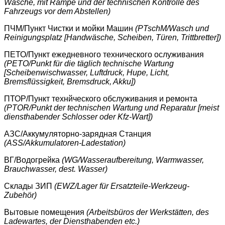
Wäsche, mit Rampe und der technischen Kontrolle des
Fahrzeugs vor dem Abstellen)
ПЧМ/Пункт Чистки и мойки Машин
(PTschM/Wasch und
Reinigungsplatz [Handwäsche, Scheiben, Türen, Trittbretter])
ПЕТО/Пункт ежедневного технического ослуживания
(PETO/Punkt für die täglich technische Wartung
[Scheibenwischwasser, Luftdruck, Hupe, Licht,
Bremsflüssigkeit, Bremsdruck, Akku])
ПТОР/Пункт технйческого обслуживания и ремонта
(PTOR/Punkt der technischen Wartung und Reparatur [meist
diensthabender Schlosser oder Kfz-Wart])
АЗС/Аккумуляторно-зарядная Станция
(ASS/Akkumulatoren-Ladestation)
ВГ/Водогрейка
(WG/Wasseraufbereitung, Warmwasser,
Brauchwasser, dest. Wasser)
Склады ЗИП
(EWZ/Lager für Ersatzteile-Werkzeug-
Zubehör)
Вытовые помещения
(Arbeitsbüros der Werkstätten, des
Ladewartes, der Diensthabenden etc.)