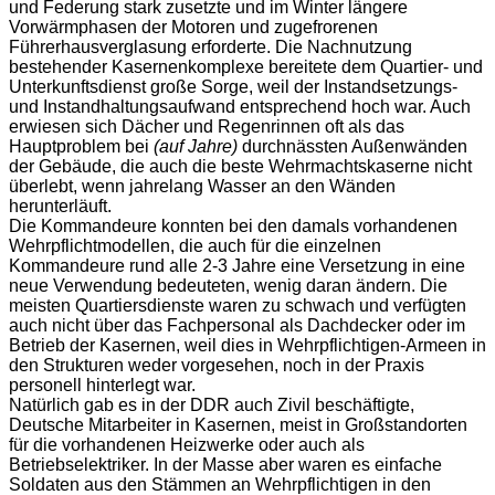
und Federung stark zusetzte und im Winter längere
Vorwärmphasen der Motoren und zugefrorenen
Führerhausverglasung erforderte. Die Nachnutzung
bestehender Kasernenkomplexe bereitete dem Quartier- und
Unterkunftsdienst große Sorge, weil der Instandsetzungs-
und Instandhaltungsaufwand entsprechend hoch war. Auch
erwiesen sich Dächer und Regenrinnen oft als das
Hauptproblem bei
(auf Jahre)
durchnässten Außenwänden
der Gebäude, die auch die beste Wehrmachtskaserne nicht
überlebt, wenn jahrelang Wasser an den Wänden
herunterläuft.
Die Kommandeure konnten bei den damals vorhandenen
Wehrpflichtmodellen, die auch für die einzelnen
Kommandeure rund alle 2-3 Jahre eine Versetzung in eine
neue Verwendung bedeuteten, wenig daran ändern. Die
meisten Quartiersdienste waren zu schwach und verfügten
auch nicht über das Fachpersonal als Dachdecker oder im
Betrieb der Kasernen, weil dies in Wehrpflichtigen-Armeen in
den Strukturen weder vorgesehen, noch in der Praxis
personell hinterlegt war.
Natürlich gab es in der DDR auch Zivil beschäftigte,
Deutsche Mitarbeiter in Kasernen, meist in Großstandorten
für die vorhandenen Heizwerke oder auch als
Betriebselektriker. In der Masse aber waren es einfache
Soldaten aus den Stämmen an Wehrpflichtigen in den