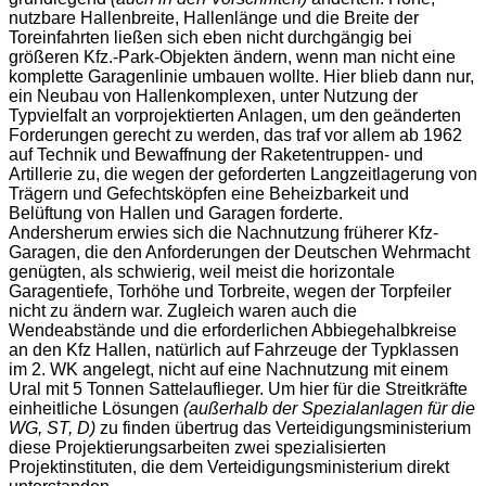
nutzbare Hallenbreite, Hallenlänge und die Breite der
Toreinfahrten ließen sich eben nicht durchgängig bei
größeren Kfz.-Park-Objekten ändern, wenn man nicht eine
komplette Garagenlinie umbauen wollte. Hier blieb dann nur,
ein Neubau von Hallenkomplexen, unter Nutzung der
Typvielfalt an vorprojektierten Anlagen, um den geänderten
Forderungen gerecht zu werden, das traf vor allem ab 1962
auf Technik und Bewaffnung der Raketentruppen- und
Artillerie zu, die wegen der geforderten Langzeitlagerung von
Trägern und Gefechtsköpfen eine Beheizbarkeit und
Belüftung von Hallen und Garagen forderte.
Andersherum erwies sich die Nachnutzung früherer Kfz-
Garagen, die den Anforderungen der Deutschen Wehrmacht
genügten, als schwierig, weil meist die horizontale
Garagentiefe, Torhöhe und Torbreite, wegen der Torpfeiler
nicht zu ändern war. Zugleich waren auch die
Wendeabstände und die erforderlichen Abbiegehalbkreise
an den Kfz Hallen, natürlich auf Fahrzeuge der Typklassen
im 2. WK angelegt, nicht auf eine Nachnutzung mit einem
Ural mit 5 Tonnen Sattelauflieger. Um hier für die Streitkräfte
einheitliche Lösungen
(außerhalb der Spezialanlagen für die
WG, ST, D)
zu finden übertrug das Verteidigungsministerium
diese Projektierungsarbeiten zwei spezialisierten
Projektinstituten, die dem Verteidigungsministerium direkt