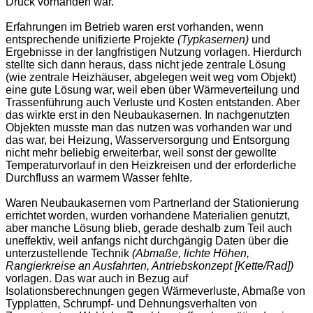
Druck vorhanden war.
Erfahrungen im Betrieb waren erst vorhanden, wenn
entsprechende unifizierte Projekte
(Typkasernen)
und
Ergebnisse in der langfristigen Nutzung vorlagen. Hierdurch
stellte sich dann heraus, dass nicht jede zentrale Lösung
(wie zentrale Heizhäuser, abgelegen weit weg vom Objekt)
eine gute Lösung war, weil eben über Wärmeverteilung und
Trassenführung auch Verluste und Kosten entstanden. Aber
das wirkte erst in den Neubaukasernen. In nachgenutzten
Objekten musste man das nutzen was vorhanden war und
das war, bei Heizung, Wasserversorgung und Entsorgung
nicht mehr beliebig erweiterbar, weil sonst der gewollte
Temperaturvorlauf in den Heizkreisen und der erforderliche
Durchfluss an warmem Wasser fehlte.
Waren Neubaukasernen vom Partnerland der Stationierung
errichtet worden, wurden vorhandene Materialien genutzt,
aber manche Lösung blieb, gerade deshalb zum Teil auch
uneffektiv, weil anfangs nicht durchgängig Daten über die
unterzustellende Technik
(Abmaße, lichte Höhen,
Rangierkreise an Ausfahrten, Antriebskonzept [Kette/Rad])
vorlagen. Das war auch in Bezug auf
Isolationsberechnungen gegen Wärmeverluste, Abmaße von
Typplatten, Schrumpf- und Dehnungsverhalten von