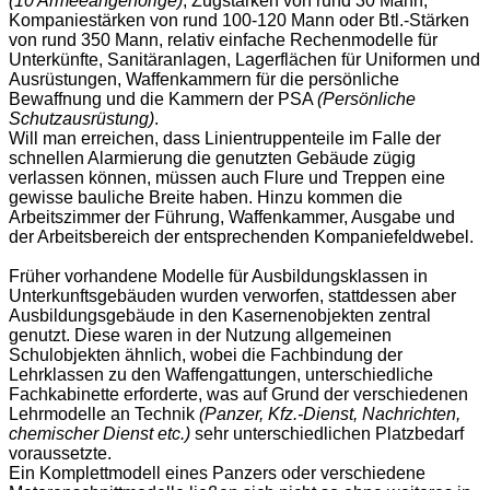
(10 Armeeangehörige)
, Zugstärken von rund 30 Mann,
Kompaniestärken von rund 100-120 Mann oder Btl.-Stärken
von rund 350 Mann, relativ einfache Rechenmodelle für
Unterkünfte, Sanitäranlagen, Lagerflächen für Uniformen und
Ausrüstungen, Waffenkammern für die persönliche
Bewaffnung und die Kammern der PSA
(Persönliche
Schutzausrüstung)
.
Will man erreichen, dass Linientruppenteile im Falle der
schnellen Alarmierung die genutzten Gebäude zügig
verlassen können, müssen auch Flure und Treppen eine
gewisse bauliche Breite haben. Hinzu kommen die
Arbeitszimmer der Führung, Waffenkammer, Ausgabe und
der Arbeitsbereich der entsprechenden Kompaniefeldwebel.
Früher vorhandene Modelle für Ausbildungsklassen in
Unterkunftsgebäuden wurden verworfen, stattdessen aber
Ausbildungsgebäude in den Kasernenobjekten zentral
genutzt. Diese waren in der Nutzung allgemeinen
Schulobjekten ähnlich, wobei die Fachbindung der
Lehrklassen zu den Waffengattungen, unterschiedliche
Fachkabinette erforderte, was auf Grund der verschiedenen
Lehrmodelle an Technik
(Panzer, Kfz.-Dienst, Nachrichten,
chemischer Dienst etc.)
sehr unterschiedlichen Platzbedarf
voraussetzte.
Ein Komplettmodell eines Panzers oder verschiedene