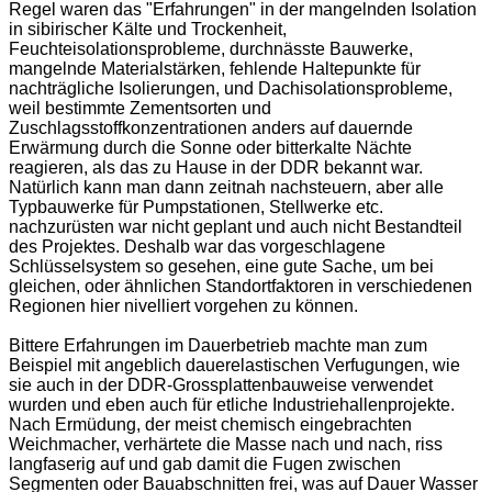
Regel waren das "Erfahrungen" in der mangelnden Isolation
in sibirischer Kälte und Trockenheit,
Feuchteisolationsprobleme, durchnässte Bauwerke,
mangelnde Materialstärken, fehlende Haltepunkte für
nachträgliche Isolierungen, und Dachisolationsprobleme,
weil bestimmte Zementsorten und
Zuschlagsstoffkonzentrationen anders auf dauernde
Erwärmung durch die Sonne oder bitterkalte Nächte
reagieren, als das zu Hause in der DDR bekannt war.
Natürlich kann man dann zeitnah nachsteuern, aber alle
Typbauwerke für Pumpstationen, Stellwerke etc.
nachzurüsten war nicht geplant und auch nicht Bestandteil
des Projektes. Deshalb war das vorgeschlagene
Schlüsselsystem so gesehen, eine gute Sache, um bei
gleichen, oder ähnlichen Standortfaktoren in verschiedenen
Regionen hier nivelliert vorgehen zu können.
Bittere Erfahrungen im Dauerbetrieb machte man zum
Beispiel mit angeblich dauerelastischen Verfugungen, wie
sie auch in der DDR-Grossplattenbauweise verwendet
wurden und eben auch für etliche Industriehallenprojekte.
Nach Ermüdung, der meist chemisch eingebrachten
Weichmacher, verhärtete die Masse nach und nach, riss
langfaserig auf und gab damit die Fugen zwischen
Segmenten oder Bauabschnitten frei, was auf Dauer Wasser