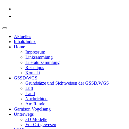
Aktuelles
Inhalt/Index
Home
Impressum
Linksammlung
Literatursammlung
Reisetipps
Kontakt
GSSD/WGS
Grundsätze und Sichtweisen der GSSD/WGS
Luft
Land
Nachrichten
Am Rande
Garnison Vogelsang
Unterwegs
3D Modelle
Vor Ort gewesen