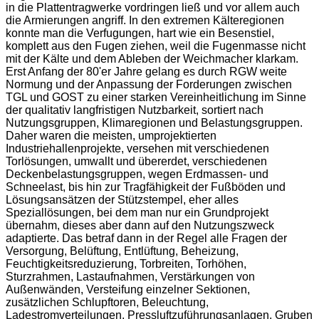
in die Plattentragwerke vordringen ließ und vor allem auch
die Armierungen angriff. In den extremen Kälteregionen
konnte man die Verfugungen, hart wie ein Besenstiel,
komplett aus den Fugen ziehen, weil die Fugenmasse nicht
mit der Kälte und dem Ableben der Weichmacher klarkam.
Erst Anfang der 80'er Jahre gelang es durch RGW weite
Normung und der Anpassung der Forderungen zwischen
TGL und GOST zu einer starken Vereinheitlichung im Sinne
der qualitativ langfristigen Nutzbarkeit, sortiert nach
Nutzungsgruppen, Klimaregionen und Belastungsgruppen.
Daher waren die meisten, umprojektierten
Industriehallenprojekte, versehen mit verschiedenen
Torlösungen, umwallt und übererdet, verschiedenen
Deckenbelastungsgruppen, wegen Erdmassen- und
Schneelast, bis hin zur Tragfähigkeit der Fußböden und
Lösungsansätzen der Stützstempel, eher alles
Speziallösungen, bei dem man nur ein Grundprojekt
übernahm, dieses aber dann auf den Nutzungszweck
adaptierte. Das betraf dann in der Regel alle Fragen der
Versorgung, Belüftung, Entlüftung, Beheizung,
Feuchtigkeitsreduzierung, Torbreiten, Torhöhen,
Sturzrahmen, Lastaufnahmen, Verstärkungen von
Außenwänden, Versteifung einzelner Sektionen,
zusätzlichen Schlupftoren, Beleuchtung,
Ladestromverteilungen, Pressluftzuführungsanlagen, Gruben