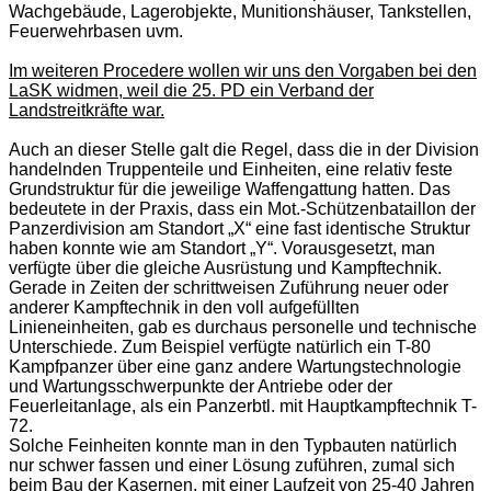
Wachgebäude, Lagerobjekte, Munitionshäuser, Tankstellen,
Feuerwehrbasen uvm.
Im weiteren Procedere wollen wir uns den Vorgaben bei den
LaSK widmen, weil die 25. PD ein Verband der
Landstreitkräfte war.
Auch an dieser Stelle galt die Regel, dass die in der Division
handelnden Truppenteile und Einheiten, eine relativ feste
Grundstruktur für die jeweilige Waffengattung hatten. Das
bedeutete in der Praxis, dass ein Mot.-Schützenbataillon der
Panzerdivision am Standort „X“ eine fast identische Struktur
haben konnte wie am Standort „Y“. Vorausgesetzt, man
verfügte über die gleiche Ausrüstung und Kampftechnik.
Gerade in Zeiten der schrittweisen Zuführung neuer oder
anderer Kampftechnik in den voll aufgefüllten
Linieneinheiten, gab es durchaus personelle und technische
Unterschiede. Zum Beispiel verfügte natürlich ein T-80
Kampfpanzer über eine ganz andere Wartungstechnologie
und Wartungsschwerpunkte der Antriebe oder der
Feuerleitanlage, als ein Panzerbtl. mit Hauptkampftechnik T-
72.
Solche Feinheiten konnte man in den Typbauten natürlich
nur schwer fassen und einer Lösung zuführen, zumal sich
beim Bau der Kasernen, mit einer Laufzeit von 25-40 Jahren