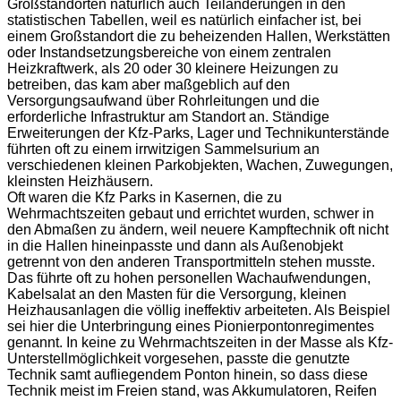
Großstandorten natürlich auch Teiländerungen in den
statistischen Tabellen, weil es natürlich einfacher ist, bei
einem Großstandort die zu beheizenden Hallen, Werkstätten
oder Instandsetzungsbereiche von einem zentralen
Heizkraftwerk, als 20 oder 30 kleinere Heizungen zu
betreiben, das kam aber maßgeblich auf den
Versorgungsaufwand über Rohrleitungen und die
erforderliche Infrastruktur am Standort an. Ständige
Erweiterungen der Kfz-Parks, Lager und Technikunterstände
führten oft zu einem irrwitzigen Sammelsurium an
verschiedenen kleinen Parkobjekten, Wachen, Zuwegungen,
kleinsten Heizhäusern.
Oft waren die Kfz Parks in Kasernen, die zu
Wehrmachtszeiten gebaut und errichtet wurden, schwer in
den Abmaßen zu ändern, weil neuere Kampftechnik oft nicht
in die Hallen hineinpasste und dann als Außenobjekt
getrennt von den anderen Transportmitteln stehen musste.
Das führte oft zu hohen personellen Wachaufwendungen,
Kabelsalat an den Masten für die Versorgung, kleinen
Heizhausanlagen die völlig ineffektiv arbeiteten. Als Beispiel
sei hier die Unterbringung eines Pionierpontonregimentes
genannt. In keine zu Wehrmachtszeiten in der Masse als Kfz-
Unterstellmöglichkeit vorgesehen, passte die genutzte
Technik samt aufliegendem Ponton hinein, so dass diese
Technik meist im Freien stand, was Akkumulatoren, Reifen