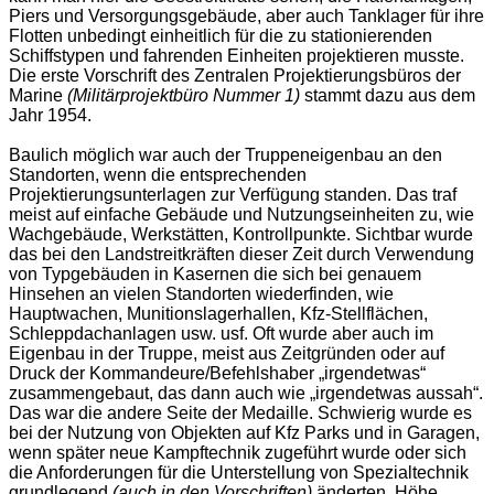
Piers und Versorgungsgebäude, aber auch Tanklager für ihre
Flotten unbedingt einheitlich für die zu stationierenden
Schiffstypen und fahrenden Einheiten projektieren musste.
Die erste Vorschrift des Zentralen Projektierungsbüros der
Marine
(Militärprojektbüro Nummer 1)
stammt dazu aus dem
Jahr 1954.
Baulich möglich war auch der Truppeneigenbau an den
Standorten, wenn die entsprechenden
Projektierungsunterlagen zur Verfügung standen. Das traf
meist auf einfache Gebäude und Nutzungseinheiten zu, wie
Wachgebäude, Werkstätten, Kontrollpunkte. Sichtbar wurde
das bei den Landstreitkräften dieser Zeit durch Verwendung
von Typgebäuden in Kasernen die sich bei genauem
Hinsehen an vielen Standorten wiederfinden, wie
Hauptwachen, Munitionslagerhallen, Kfz-Stellflächen,
Schleppdachanlagen usw. usf. Oft wurde aber auch im
Eigenbau in der Truppe, meist aus Zeitgründen oder auf
Druck der Kommandeure/Befehlshaber „irgendetwas“
zusammengebaut, das dann auch wie „irgendetwas aussah“.
Das war die andere Seite der Medaille. Schwierig wurde es
bei der Nutzung von Objekten auf Kfz Parks und in Garagen,
wenn später neue Kampftechnik zugeführt wurde oder sich
die Anforderungen für die Unterstellung von Spezialtechnik
grundlegend
(auch in den Vorschriften)
änderten. Höhe,